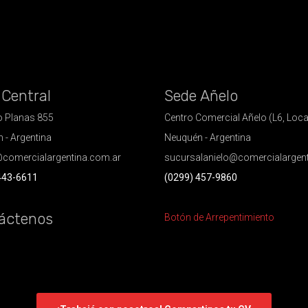
 Central
Sede Añelo
 Planas 855
Centro Comercial Añelo (L6, Loca
 - Argentina
Neuquén - Argentina
comercialargentina.com.ar
sucursalanielo@comercialargen
443-6611
(0299) 457-9860
áctenos
Botón de Arrepentimiento