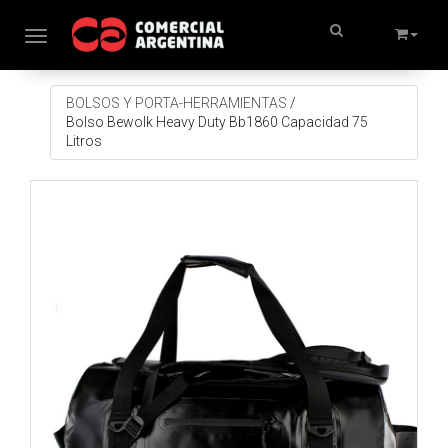
Toggle navigation
BOLSOS Y PORTA-HERRAMIENTAS
/
Bolso Bewolk Heavy Duty Bb1860 Capacidad 75
Litros