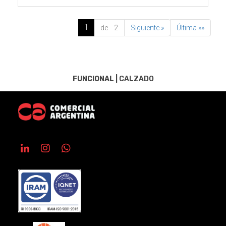
1
de 2
Siguiente »
Última »»
FUNCIONAL
|
CALZADO