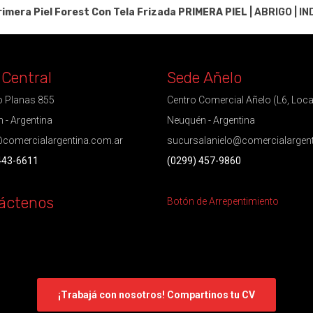
imera Piel Forest Con Tela Frizada
PRIMERA PIEL
|
ABRIGO
|
IN
 Central
Sede Añelo
 Planas 855
Centro Comercial Añelo (L6, Loca
 - Argentina
Neuquén - Argentina
comercialargentina.com.ar
sucursalanielo@comercialargen
443-6611
(0299) 457-9860
áctenos
Botón de Arrepentimiento
¡Trabajá con nosotros! Compartinos tu CV