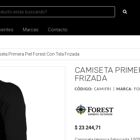
lientes
Marcas
Contacto
eta Primera Piel Forest Con Tela Frizada
CAMISETA PRIME
FRIZADA
CÓDIGO:
CAMIFRI |
MARCA
:
FO
$ 23.244,71
Camiseta térmica fabricada 100% 