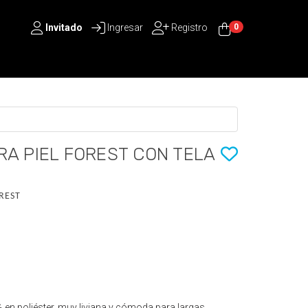
Invitado
Ingresar
Registro
0
RA PIEL FOREST CON TELA
REST
en poliéster, muy liviana y cómoda para largas