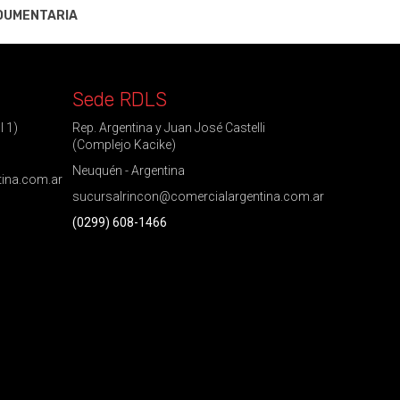
DUMENTARIA
Sede RDLS
l 1)
Rep. Argentina y Juan José Castelli
(Complejo Kacike)
Neuquén - Argentina
tina.com.ar
sucursalrincon@comercialargentina.com.ar
(0299) 608-1466