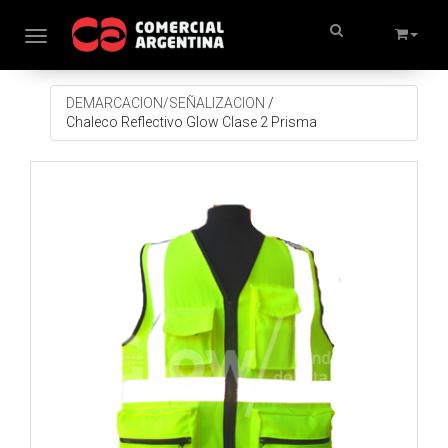
Toggle navigation
DEMARCACION/SEÑALIZACION
/
Chaleco Reflectivo Glow Clase 2 Prisma