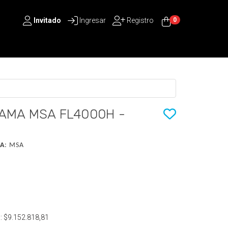
Invitado
Ingresar
Registro
0
AMA MSA FL4000H -
A
:
MSA
s:
$9.152.818,81