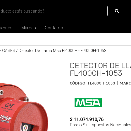
lientes
Marcas
Contacto
E GASES
/
Detector De Llama Msa Fl4000H - Fl4000H-1053
DETECTOR DE LL
FL4000H-1053
CÓDIGO:
FL4000H-1053 |
MARC
$ 11.074.910,76
Precio Sin Impuestos Nacionale