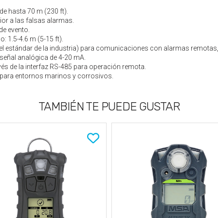
e hasta 70 m (230 ft).
or a las falsas alarmas.
 de evento.
: 1.5-4.6 m (5-15 ft).
 (el estándar de la industria) para comunicaciones con alarmas remotas
 señal analógica de 4-20 mA.
s de la interfaz RS-485 para operación remota.
 para entornos marinos y corrosivos.
TAMBIÉN TE PUEDE GUSTAR