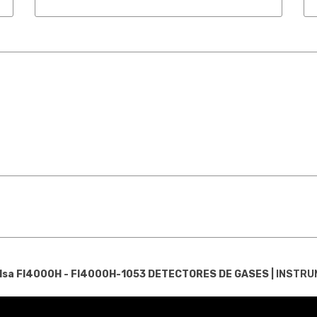
Msa Fl4000H - Fl4000H-1053
DETECTORES DE GASES
|
INSTRU