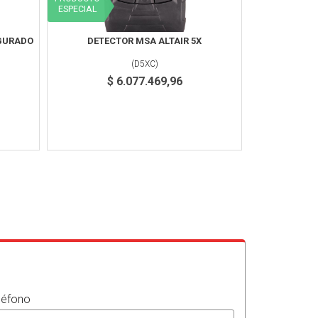
ESPECIAL
IGURADO
DETECTOR MSA ALTAIR 5X
(
D5XC
)
$ 6.077.469,96
léfono