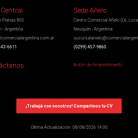
 Central
Sede Añelo
 Planas 855
Centro Comercial Añelo (L6, Loca
 - Argentina
Neuquén - Argentina
comercialargentina.com.ar
sucursalanielo@comercialargen
443-6611
(0299) 457-9860
áctenos
Botón de Arrepentimiento
¡Trabajá con nosotros! Compartinos tu CV
Última Actualización: 08/08/2026 14:00