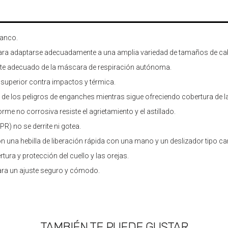
lanco.
" para adaptarse adecuadamente a una amplia variedad de tamaños de ca
juste adecuado de la máscara de respiración autónoma.
superior contra impactos y térmica.
r de los peligros de enganches mientras sigue ofreciendo cobertura de l
rme no corrosiva resiste el agrietamiento y el astillado.
PR) no se derrite ni gotea.
n una hebilla de liberación rápida con una mano y un deslizador tipo car
ura y protección del cuello y las orejas.
 para un ajuste seguro y cómodo.
TAMBIÉN TE PUEDE GUSTAR