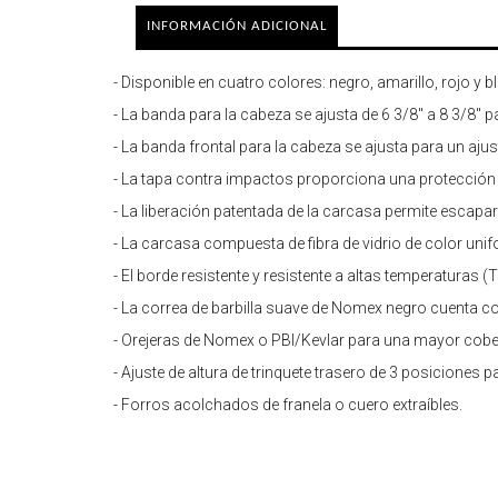
INFORMACIÓN ADICIONAL
- Disponible en cuatro colores: negro, amarillo, rojo y b
- La banda para la cabeza se ajusta de 6 3/8" a 8 3/8
- La banda frontal para la cabeza se ajusta para un a
- La tapa contra impactos proporciona una protección 
- La liberación patentada de la carcasa permite escapa
- La carcasa compuesta de fibra de vidrio de color unifo
- El borde resistente y resistente a altas temperaturas (T
- La correa de barbilla suave de Nomex negro cuenta co
- Orejeras de Nomex o PBI/Kevlar para una mayor cobert
- Ajuste de altura de trinquete trasero de 3 posiciones
- Forros acolchados de franela o cuero extraíbles.