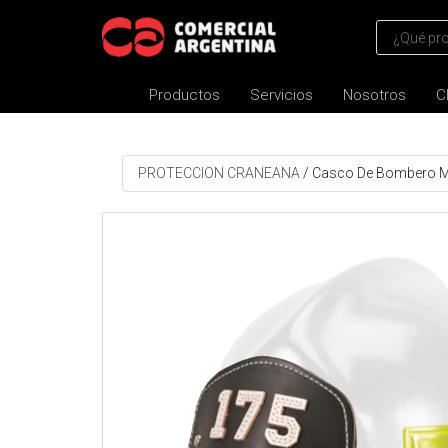
Productos
Servicios
Nosotros
C
PROTECCION CRANEANA
/
Casco De Bombero M