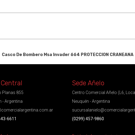
Casco De Bombero Msa Invader 664
PROTECCION CRANEANA
 Central
Sede Añelo
 Planas 855
Centro Comercial Añelo (L6, Loca
 - Argentina
Neuquén - Argentina
comercialargentina.com.ar
sucursalanielo@comercialargen
443-6611
(0299) 457-9860