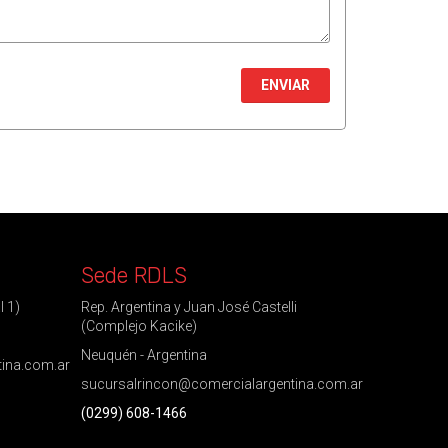
ENVIAR
Sede RDLS
l 1)
Rep. Argentina y Juan José Castelli
(Complejo Kacike)
Neuquén - Argentina
tina.com.ar
sucursalrincon@comercialargentina.com.ar
(0299) 608-1466