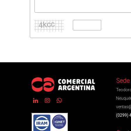
Sede
Teodoro
Neuquén
ventas@
(0299) 