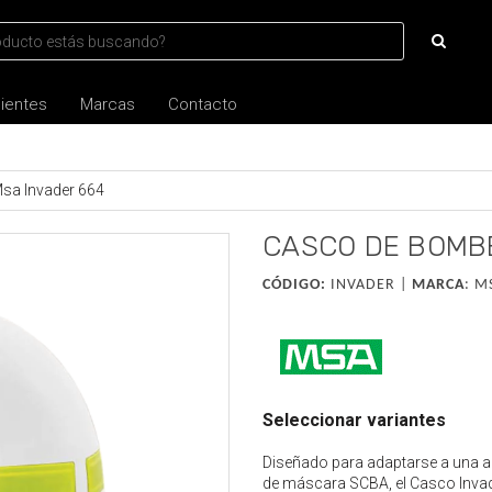
lientes
Marcas
Contacto
sa Invader 664
CASCO DE BOMB
CÓDIGO:
INVADER |
MARCA
:
M
Seleccionar variantes
Diseñado para adaptarse a una a
de máscara SCBA, el Casco Invad