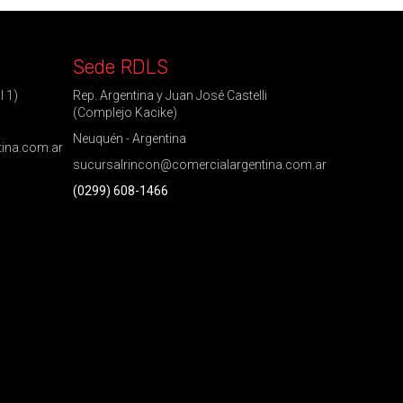
Sede RDLS
l 1)
Rep. Argentina y Juan José Castelli
(Complejo Kacike)
Neuquén - Argentina
tina.com.ar
sucursalrincon@comercialargentina.com.ar
(0299) 608-1466