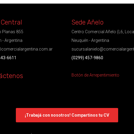
 Central
Sede Añelo
 Planas 855
Centro Comercial Añelo (L6, Loca
 - Argentina
Neuquén - Argentina
comercialargentina.com.ar
sucursalanielo@comercialargen
443-6611
(0299) 457-9860
áctenos
Botón de Arrepentimiento
¡Trabajá con nosotros! Compartinos tu CV