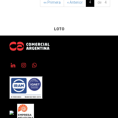
4
«« Primera
« Anterior
de 4
LOTO