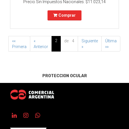
Precio Sin Impuestos Nacionales:
$11.023,14
Comprar
2
««
«
de 4
Siguiente
Última
Primera
Anterior
»
»»
PROTECCION OCULAR